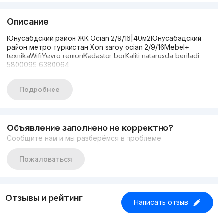
Описание
Юнусабдский район ЖК Ocian 2/9/16|40м2Юнусабадский
район метро туркистан Xon saroy ocian 2/9/16Mebel+
texnikaWifiYevro remonKadastor borKaliti natarusda beriladi
5800099 6380064
Подробнее
Объявление заполнено не корректно?
Сообщите нам и мы разберёмся в проблеме
Пожаловаться
Отзывы и рейтинг
Написать отзыв