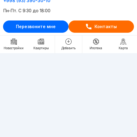
+998 (93) 390-30-10
Пн-Пт. С 9:30 до 18:00
Перезвоните мне
Контакты
RU
UZ
Контакты
Новостройки
Квартиры
Добавить
Ипотека
Карта
О проекте
Проект компании Webnow ©
Условия использования
Политика конфиденциальности
Публичная оферта
Учредитель:
"WEBNOW" MChJ
Адрес:
Toshkent shahri, A.Qahhor ko'chasi, 47-uy
Регистрация электронного СМИ:
1649