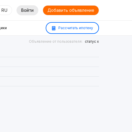
RU
Войти
Добавить объявление
ики
Рассчитать ипотеку
Объявление от пользователя:
статус х