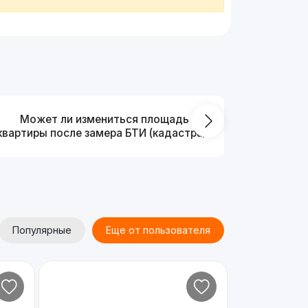
Может ли измениться площадь
На ка
квартиры после замера БТИ (кадастра)?
Популярные
Еще от пользователя