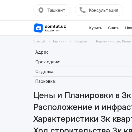
Ташкент
Консультация
Купить
Снять
Нов
Domtut
Ташкент
Продать
Недвижимость, Кварт
Адрес:
Срок сдачи:
Отделка:
Парковка:
Цены и Планировки в 3к 
Расположение и инфраст
Характеристики 3к кварт
Ход строительства 3к кв