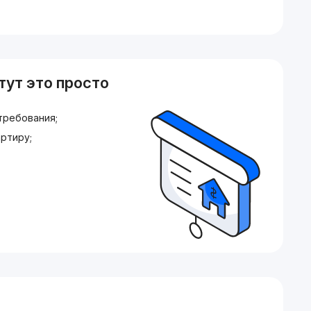
тут это просто
требования;
ртиру;