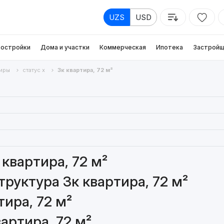
UZS
USD
остройки
Дома и участки
Коммерческая
Ипотека
Застройщ
иры
статус х
3к квартира, 72 м²
квартира, 72 м²
руктура 3к квартира, 72 м²
ира, 72 м²
артира, 72 м²