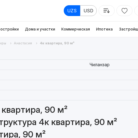
UZS
USD
остройки
Дома и участки
Коммерческая
Ипотека
Застройщ
иры
Анастасия
4к квартира, 90 м²
Чиланзар
квартира, 90 м²
руктура 4к квартира, 90 м²
тира, 90 м²