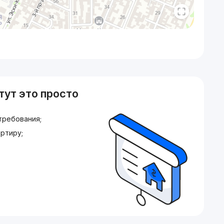
тут это просто
требования;
ртиру;