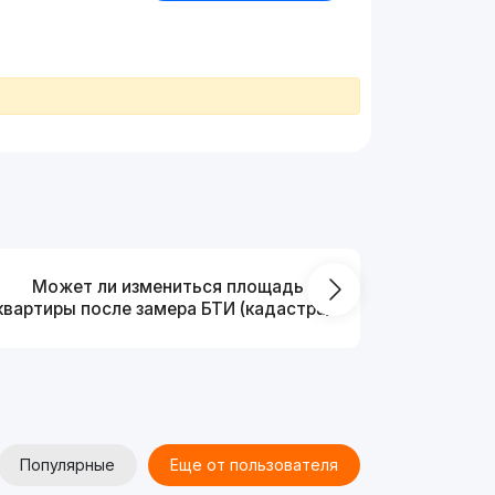
Может ли измениться площадь
На ка
квартиры после замера БТИ (кадастра)?
Популярные
Еще от пользователя