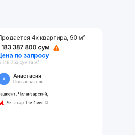
Продается 4к квартира, 90 м²
1 183 387 800
сум
Цена по запросу
3 148 753
сум
за м²
Анастасия
А
Пользователь
ашкент, Чиланзарский,
Чиланзар
1 км 4 мин