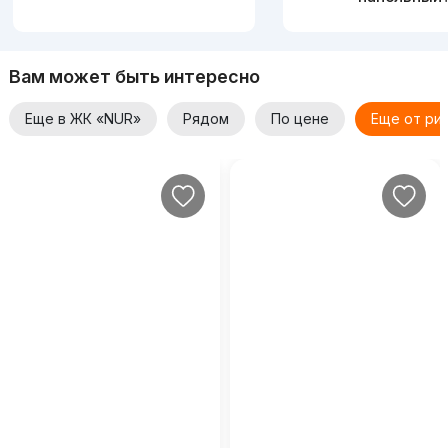
Вам может быть интересно
Еще в ЖК «NUR»
Рядом
По цене
Еще от ри