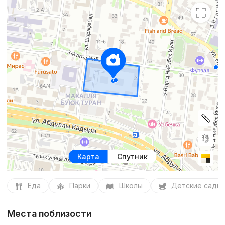
Карта
Спутник
Еда
Парки
Школы
Детские сады
Места поблизости