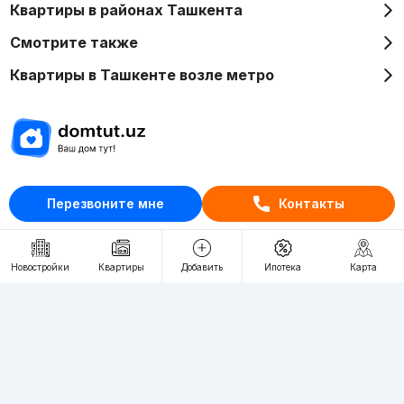
Квартиры в районах Ташкента
Смотрите также
Квартиры в Ташкенте возле метро
Отдел рекламы
Перезвоните мне
Контакты
+998 (78) 113-20-86
+998 (93) 390-30-10
Пн-Пт. С 9:30 до 18:00
Новостройки
Квартиры
Добавить
Ипотека
Карта
RU
UZ
Контакты
О проекте