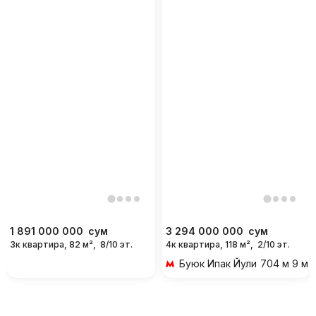
1 891 000 000
сум
3 294 000 000
сум
3к квартира, 82 м²,
8/10 эт.
4к квартира, 118 м²,
2/10 эт.
Буюк Ипак Йули
704 м 9 ми