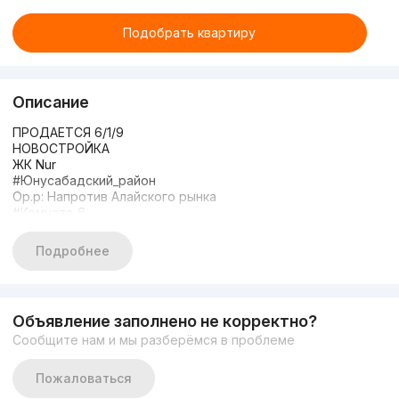
Подобрать квартиру
Описание
ПРОДАЕТСЯ 6/1/9
НОВОСТРОЙКА
ЖК Nur
#Юнусабадский_район
Ор.р: Напротив Алайского рынка
#Комната_6
Этаж: 1
Этажность: 9
Подробнее
Общая площадь: 210м2 С терасой
Состояние: евро ремонт
С МЕБЕЛЬЮ И ТЕХНИКОЙ
ЦЕНА: 465 000$
Объявление заполнено не корректно?
Тел: +998970178282
Сообщите нам и мы разберёмся в проблеме
Tел:
Пожаловаться