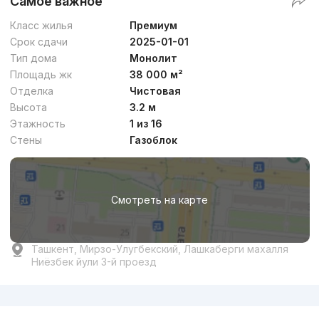
Самое важное
Класс жилья
Премиум
Срок сдачи
2025-01-01
Тип дома
Монолит
Площадь жк
38 000 м²
Отделка
Чистовая
Высота
3.2 м
Этажность
1 из 16
Стены
Газоблок
Смотреть на карте
Ташкент, Мирзо-Улугбекский, Лашкаберги махалля
Ниёзбек йули 3-й проезд
Реклама