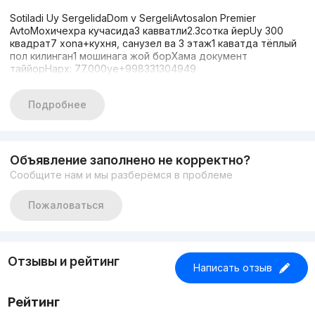
Sotiladi Uy SergelidaDom v SergeliAvtosalon Premier
AvtoMохичехра кучасида3 кавватли2.3сотка йерUy 300
квадрат7 xona+кухня, санузел ва 3 этаж1 каватда тёплый
пол килинган1 мошинага жой борХама документ
таййорНарх: 77.000уе+998331304949
Подробнее
Объявление заполнено не корректно?
Сообщите нам и мы разберёмся в проблеме
Пожаловаться
Отзывы и рейтинг
Написать отзыв
Рейтинг