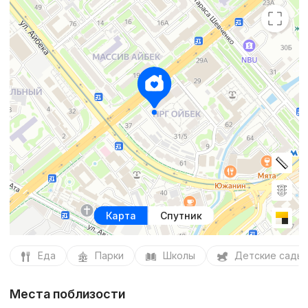
Карта
Спутник
Еда
Парки
Школы
Детские сады
Места поблизости