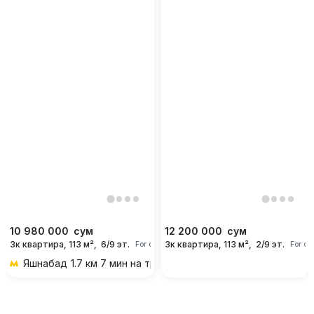
10 980 000
сум
12 200 000
сум
3к квартира, 113 м²,
6/9 эт.
3к квартира, 113 м²,
2/9 эт.
For days
For da
Яшнабад
1.7 км 7 мин на транспорте