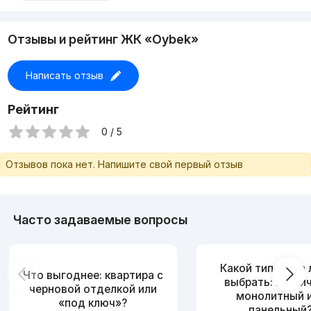
-Звоните мы подберём квартиру по вашему запросу.
Устали в поисках квартир? Уделите время и приезжайте к
нам в офис! Самые лучшие специалисты помогут вам в
Отзывы и рейтинг ЖК «Oybek»
решении вашей задачи!
-Наш офис находится в Ташкент Сити Бульвар.
-Адрес Шайхантахурский район, Ул.Фуркат, дом 1а.
Написать отзыв
Подробности по номеру: +998 99 004 07 00 / +998 93 566
78 88
Рейтинг
0 / 5
Отзывов пока нет. Напишите свой первый отзыв
Часто задаваемые вопросы
Какой тип дома
Что выгоднее: квартира с
выбрать: кирпи
черновой отделкой или
монолитный 
«под ключ»?
панельный