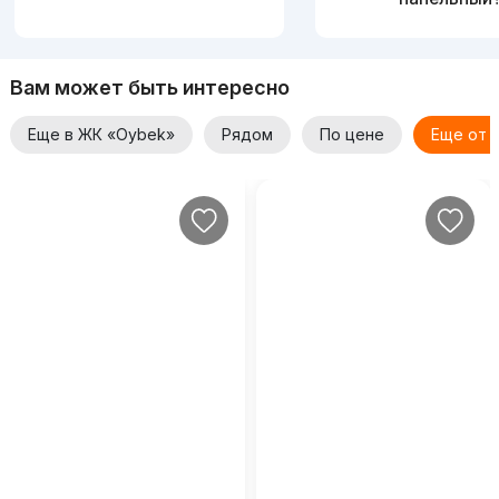
Вам может быть интересно
Еще в ЖК «Oybek»
Рядом
По цене
Еще от 