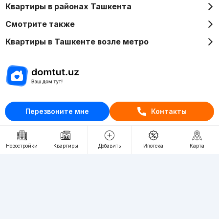
Квартиры в районах Ташкента
Смотрите также
Квартиры в Ташкенте возле метро
Отдел рекламы
Перезвоните мне
Контакты
+998 (78) 113-20-86
+998 (93) 390-30-10
Пн-Пт. С 9:30 до 18:00
Новостройки
Квартиры
Добавить
Ипотека
Карта
RU
UZ
Контакты
О проекте