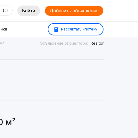
RU
Войти
Добавить объявление
ики
Рассчитать ипотеку
 м²
Объявление от риелтора:
Realtor
0 м²