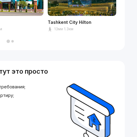
Tashkent City Hilton
Tashken
км
13ми 1.3км
14ми
тут это просто
требования;
ртиру;