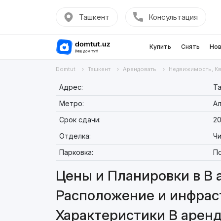
Ташкент
Консультация
Купить
Снять
Нов
Domtut
Ташкент
Арендовать
Недвижимость, К
Адрес:
Та
Метро:
А
Срок сдачи:
20
Отделка:
Чи
Парковка:
П
Цены и Планировки в В 
Расположение и инфраст
Характеристики В аренд