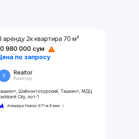
В аренду 2к квартира 70 м²
10 980 000
сум
Цена по запросу
Realtor
R
Риэлтор
Ташкент, Шайхонтохурский, Ташкент, МДЦ
ashkent City, лот-1
Алишера Навои
671 м 8 мин