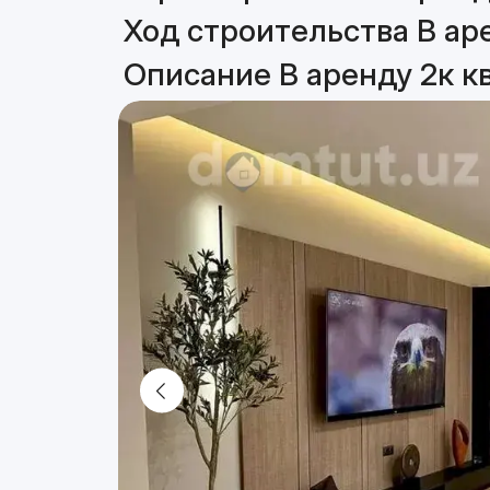
Ход строительства В аре
Описание В аренду 2к к