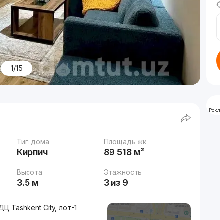
1/15
Рек
Тип дома
Площадь жк
Кирпич
89 518 м²
Высота
Этажность
3.5 м
3 из 9
 Tashkent City, лот-1