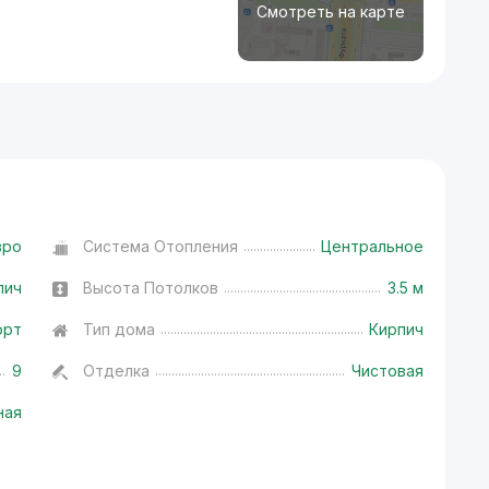
Смотреть на карте
вро
Система Отопления
Центральное
пич
Высота Потолков
3.5 м
орт
Тип дома
Кирпич
9
Отделка
Чистовая
ная