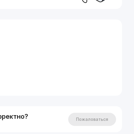
оступности.
рректно?
Пожаловаться
е.