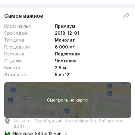
Самое важное
Класс жилья
Премиум
Срок сдачи
2018-12-01
Тип дома
Монолит
Площадь жк
6 000 м²
Парковка
Подземная
Отделка
Чистовая
Высота
3.5 м
Этажность
5 из 12
Смотреть на карте
Ташкент, Мирабадский, Катта Мирабад 2-й проезд,
д.24a
Мингурюк
984 м 12 мин