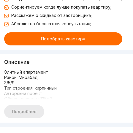
Сориентируем когда лучше покупать квартиру;
Расскажем о скидках от застройщика;
Абсолютно бесплатная консультация;
Подобрать квартиру
Описание
Элитный апартамент
Район: Мирабад
3/5/9
Тип строения: кирпичный
Авторский проект
Общая площадь: 125м2
Охраняемая, зелёная зона
Парковочное место
Подробнее
Детская площадка
Авторский проект, новая квартира.
Все условия имеются чтобы заехать и жить
Развитая инфраструктура, все по шаговой доступности.