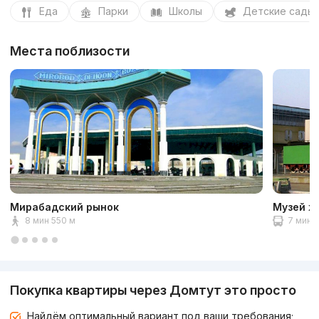
Еда
Парки
Школы
Детские сады
Места поблизости
Мирабадский рынок
Музей ж
8 мин 550 м
7 мин 2
Покупка квартиры через Домтут это просто
Найдём оптимальный вариант под ваши требования;