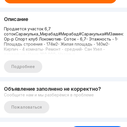
Описание
Продается участок 6,7
сотокСаракулька_Мирабад#Мирабад#Саракулька#МЗаминоб
Ор-р Спорт клуб Локомотив- Соток - 6,7- Этажность - 1-
Площадь строения - 174м2- Жилая площадь - 140м2-
Кирпич - 4 комнаты- Ремонт - средний- Сан Узел -
раздельно- Цена: 160 000- Наталья
+998908169966#Реконструкция#до5
Подробнее
Объявление заполнено не корректно?
Сообщите нам и мы разберёмся в проблеме
Пожаловаться