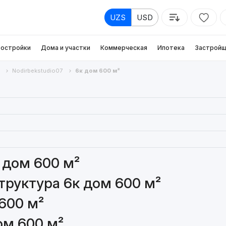
UZS
USD
остройки
Дома и участки
Коммерческая
Ипотека
Застройщ
Nodirbekstudio07
6к дом 600 м²
 дом 600 м²
руктура 6к дом 600 м²
600 м²
ом 600 м²