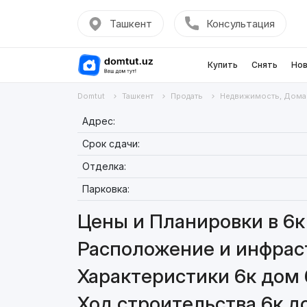
Ташкент
Консультация
Купить
Снять
Нов
Domtut
Ташкент
Продать
Недвижимость, Дома
Адрес:
Срок сдачи:
Отделка:
Парковка:
Цены и Планировки в 6к
Расположение и инфраст
Характеристики 6к дом 
Ход строительства 6к д