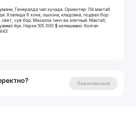
мани, Генералда чап кучада. Ориентир: (14 мактаб
ди. Ховлида 6 хона, ошхона, кладовка, подвал бор.
 свет, сув бор. Махалла тинч ва элитный. Мактаб,
уаммо йук. Нархи 105 000 $ келишамиз. Колган
5443
рректно?
Пожаловаться