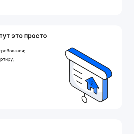
тут это просто
требования;
ртиру;