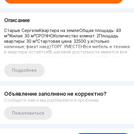
Описание
Старые СергелиКвартира на землеОбщая площадь: 49
м²Жилая: 30 м²СРОЧНОКоличество комнат: 2Площадь
квартиры: 30 м²Стартовая цена: 32500 у.е(только
наличные; факат накд)ТОРГ УМЕСТЕНВся мебель и техника
в квартире остаётся!В шаговой доступности имеется вся
необходимая инфраструктура:детский сад №518; школа
№264; аптеки; магазины; развитая транспортная
инфраструктура; Index базар и многое
Подробнее
другоеКонтакты:+998(90)971-45-52 Анвар+998(90)810-45-
52 Камиль
Объявление заполнено не корректно?
Сообщите нам и мы разберёмся в проблеме
Пожаловаться