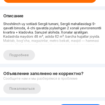
Описание
Shoshilinch uy sotiladi Sergili tumani, Sergili mahallasidagi 9-
qavatli binoda, 4-chi qavatda joylashgan 2 xonali yevroremontli
kvartira + kladovka. Sanuzel alohida. Xonalar ajratilgan.
Kadastrda maydoni 48 m², aslida 62 m²; barcha hujjatlar joyida.
Maktab, bogʻcha, magazinlar, metro bekati, masjid — hammasi
yonida. Elektr ta’minoti ishonchli; ovqat pishirishda muammo
bo‘lmaydi; hammasi sifatli katta plitalar bilan qoplanadi. Narxi: 49
000$ Murojat uchun: +998909900889, +998881010889
Подробнее
Объявление заполнено не корректно?
Сообщите нам и мы разберёмся в проблеме
Пожаловаться