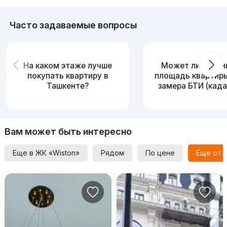
Часто задаваемые вопросы
На каком этаже лучше
Может ли измен
покупать квартиру в
площадь квартир
Ташкенте?
замера БТИ (када
Вам может быть интересно
Еще в ЖК «Wiston»
Рядом
По цене
Еще от 