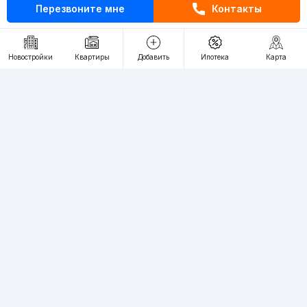
+998 (93) 390-30-10
Перезвоните мне
Контакты
Пн-Пт. С 9:30 до 18:00
Новостройки
Квартиры
Добавить
Ипотека
Карта
RU
UZ
Контакты
О проекте
Проект компании Webnow ©
Условия использования
Политика конфиденциальности
Публичная оферта
Учредитель:
"WEBNOW" MChJ
Адрес:
Toshkent shahri, A.Qahhor ko'chasi, 47-uy
Регистрация электронного СМИ:
1649