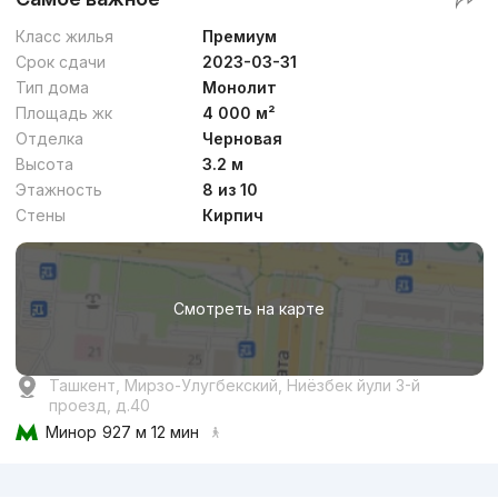
Класс жилья
Премиум
Срок сдачи
2023-03-31
Тип дома
Монолит
Площадь жк
4 000 м²
Отделка
Черновая
Высота
3.2 м
Этажность
8 из 10
Стены
Кирпич
Смотреть на карте
Ташкент, Мирзо-Улугбекский, Ниёзбек йули 3-й
проезд, д.40
Минор
927 м 12 мин
Реклама