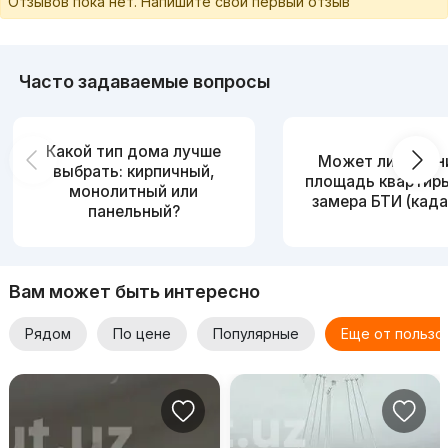
Отзывов пока нет. Напишите свой первый отзыв
Часто задаваемые вопросы
Какой тип дома лучше
Может ли измен
выбрать: кирпичный,
площадь квартир
монолитный или
замера БТИ (када
панельный?
Вам может быть интересно
Рядом
По цене
Популярные
Еще от пользо