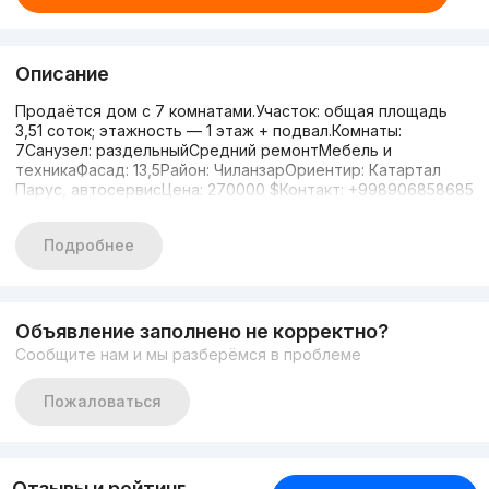
Описание
Продаётся дом с 7 комнатами.Участок: общая площадь
3,51 соток; этажность — 1 этаж + подвал.Комнаты:
7Санузел: раздельныйСредний ремонтМебель и
техникаФасад: 13,5Район: ЧиланзарОриентир: Катартал
Парус, автосервисЦена: 270000 $Контакт: +998906858685
Подробнее
Объявление заполнено не корректно?
Сообщите нам и мы разберёмся в проблеме
Пожаловаться
Отзывы и рейтинг