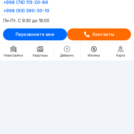
+998 (78) 113-20-86
+998 (93) 390-30-10
Пн-Пт. С 9:30 до 18:00
Перезвоните мне
Контакты
RU
UZ
Контакты
Новостройки
Квартиры
Добавить
Ипотека
Карта
О проекте
Проект компании Webnow ©
Условия использования
Политика конфиденциальности
Публичная оферта
Учредитель:
"WEBNOW" MChJ
Адрес:
Toshkent shahri, A.Qahhor ko'chasi, 47-uy