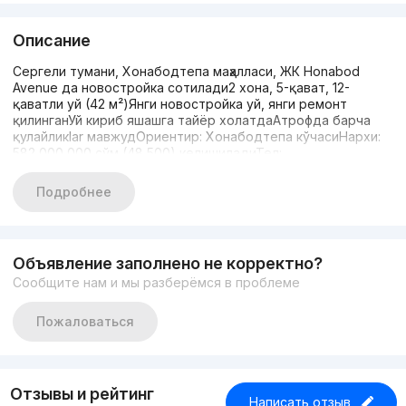
Описание
Сергели тумани, Хонабодтепа маҳалласи, ЖК Honabod
Avenue да новостройка сотилади2 хона, 5-қават, 12-
қаватли уй (42 м²)Янги новостройка уй, янги ремонт
қилинганУй кириб яшашга тайёр холатдаАтрофда барча
қулайликlar мавжудОриентир: Хонабодтепа кўчасиНархи:
582 000 000 сўм (48,500) келишиладиТел:
+998771817739Тел: +998900338765
Подробнее
Объявление заполнено не корректно?
Сообщите нам и мы разберёмся в проблеме
Пожаловаться
Отзывы и рейтинг
Написать отзыв