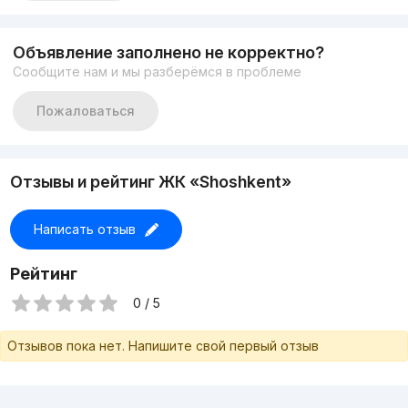
Этажность: 14
Площадь: 56м²
Цена: 1100$
Объявление заполнено не корректно?
Услуги агентства: 50% от стоимости аренды за месяц
Сообщите нам и мы разберёмся в проблеме
Только официальные договоры
Прозрачные условия
Гарантия вашей безопасности при сделке
Пожаловаться
Связаться: +998 77 360 45 78 Асадбек
Отзывы и рейтинг ЖК «Shoshkent»
Написать отзыв
Рейтинг
0 / 5
Отзывов пока нет. Напишите свой первый отзыв