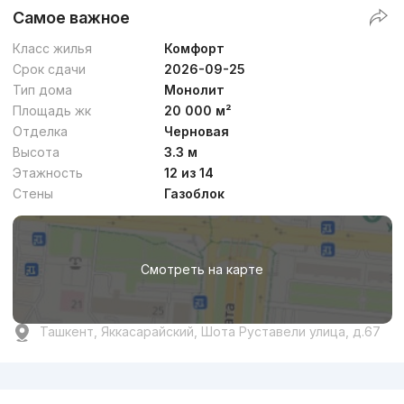
Самое важное
Класс жилья
Комфорт
Срок сдачи
2026-09-25
Тип дома
Монолит
Площадь жк
20 000 м²
Отделка
Черновая
Высота
3.3 м
Этажность
12 из 14
Стены
Газоблок
Смотреть на карте
Ташкент, Яккасарайский, Шота Руставели улица, д.67
Реклама