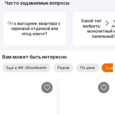
Часто задаваемые вопросы
Какой тип дома
Что выгоднее: квартира с
выбрать: кирпи
черновой отделкой или
монолитный 
«под ключ»?
панельный
Вам может быть интересно
Еще в ЖК «Shoshkent»
Рядом
По цене
Еще 