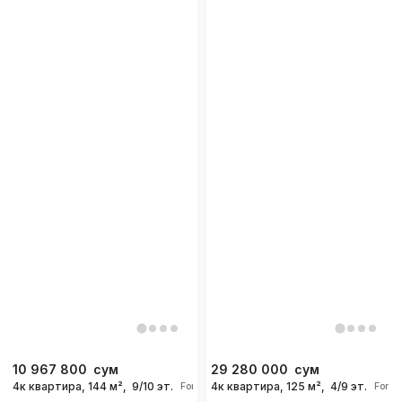
10 967 800
сум
29 280 000
сум
4к квартира, 144 м²,
9/10 эт.
4к квартира, 125 м²,
4/9 эт.
For days
For d