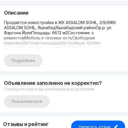
Описание
Продаётся новостройка в ЖК ASSALOM SOHIL, 2/9/9ЖК
ASSALOM SOHIL, ЯшнабадЯшнабадский районОр.р: ул.
Фаргона ЙулиПлощадь: 66.12 м2Состояние: с
ремонтомМебель и техника: естьСвободная
парковкаДетская площадкаЗастройщик: Golden
HouseЦЕНА: 95 000 у.е.+998978770077 Алексей
Подробнее
Объявление заполнено не корректно?
Сообщите нам и мы разберёмся в проблеме
Пожаловаться
Отзывы и рейтинг
Написать отзыв