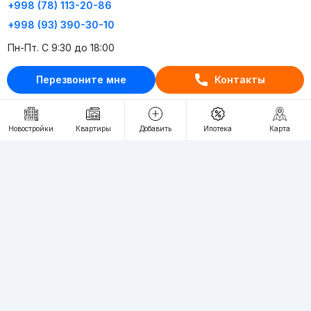
+998 (78) 113-20-86
+998 (93) 390-30-10
Пн-Пт. С 9:30 до 18:00
Перезвоните мне
Контакты
RU
UZ
Контакты
Новостройки
Квартиры
Добавить
Ипотека
Карта
О проекте
Проект компании Webnow ©
Условия использования
Политика конфиденциальности
Публичная оферта
Учредитель:
"WEBNOW" MChJ
Адрес:
Toshkent shahri, A.Qahhor ko'chasi, 47-uy