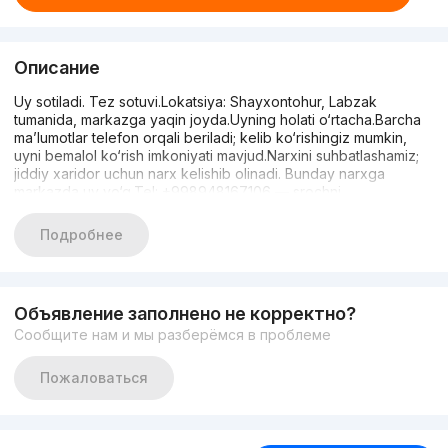
Описание
Uy sotiladi. Tez sotuvi.Lokatsiya: Shayxontohur, Labzak
tumanida, markazga yaqin joyda.Uyning holati o‘rtacha.Barcha
ma’lumotlar telefon orqali beriladi; kelib ko‘rishingiz mumkin,
uyni bemalol ko‘rish imkoniyati mavjud.Narxini suhbatlashamiz;
jiddiy xaridor uchun narx kelishib olinadi. Bunday narxga
markazda uy yo‘q.Tel: +998948167106 — srochni.
Подробнее
Объявление заполнено не корректно?
Сообщите нам и мы разберёмся в проблеме
Пожаловаться