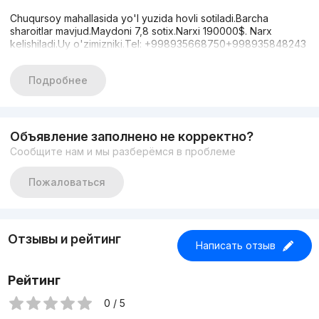
Chuqursoy mahallasida yo'l yuzida hovli sotiladi.Barcha
sharoitlar mavjud.Maydoni 7,8 sotix.Narxi 190000$. Narx
kelishiladi.Uy o'zimizniki.Tel: +998935668750+998935848243
Подробнее
Объявление заполнено не корректно?
Сообщите нам и мы разберёмся в проблеме
Пожаловаться
Отзывы и рейтинг
Написать отзыв
Рейтинг
0 / 5