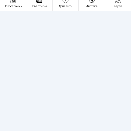
RU
UZ
Новостройки
Квартиры
Добавить
Ипотека
Карта
Контакты
О проекте
Проект компании Webnow ©
Условия использования
Политика конфиденциальности
Публичная оферта
Учредитель:
"WEBNOW" MChJ
Адрес:
Toshkent shahri, A.Qahhor ko'chasi, 47-uy
Регистрация электронного СМИ:
1649
Квартиры в новостройках Ташкента пользуются большим спросом,
вы можете разместить на нашем сайте неограниченное количество