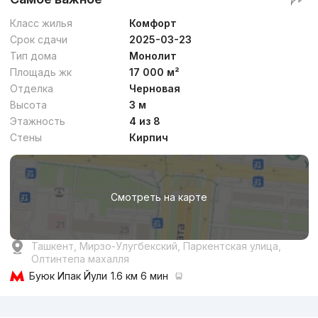
Класс жилья
Комфорт
Срок сдачи
2025-03-23
Тип дома
Монолит
Площадь жк
17 000 м²
Отделка
Черновая
Высота
3 м
Этажность
4 из 8
Стены
Кирпич
Смотреть на карте
Ташкент, Мирзо-Улугбекский, Паркентская улица,
Олтинтепа махалля
Буюк Ипак Йули
1.6 км 6 мин
Реклама