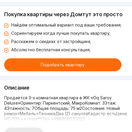
Покупка квартиры через Домтут это просто
Найдём оптимальный вариант под ваши требования;
Сориентируем когда лучше покупать квартиру;
Расскажем о скидках от застройщика;
Абсолютно бесплатная консультация;
Подобрать квартиру
Описание
Продаётся 3-х комнатная квартира в ЖК «Oq Saroy
Deluxe»Ориентир: Паркентский, МакроКомнат: 3Этаж:
4Этажность: 7Общая площадь: 75 м2Состояние: Новый
ремонтМебель+ТехникаДва (2) санузлаКадастр естьЦена:
145.000 y.e./торг**Тел +998900070022