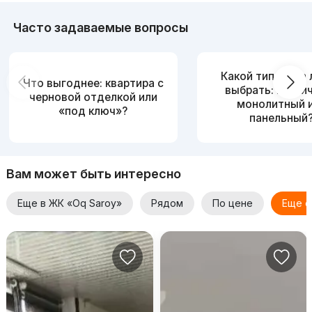
Часто задаваемые вопросы
Какой тип дома
Что выгоднее: квартира с
выбрать: кирпи
черновой отделкой или
монолитный 
«под ключ»?
панельный
Вам может быть интересно
Еще в ЖК «Oq Saroy»
Рядом
По цене
Еще о