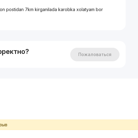
mon postidan 7km kirganilada karobka xolatyam bor
рректно?
Пожаловаться
тзыв