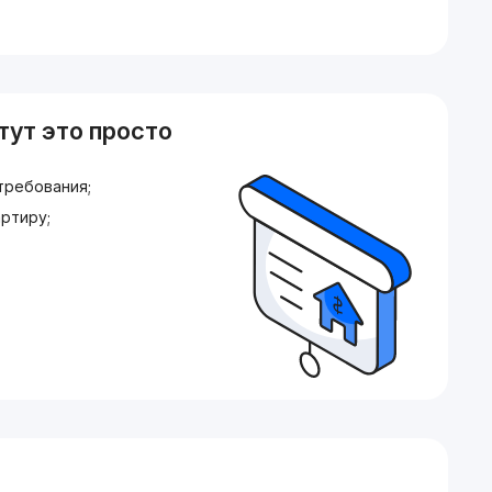
тут это просто
требования;
ртиру;