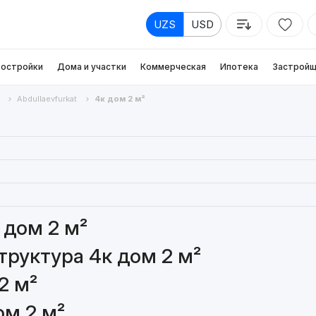
UZS
USD
остройки
Дома и участки
Коммерческая
Ипотека
Застройщ
Abdullaevfurkat
4к дом 2 м²
 дом 2 м²
руктура 4к дом 2 м²
2 м²
ом 2 м²