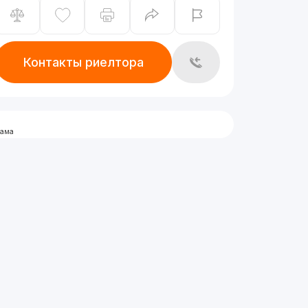
Контакты риелтора
лама