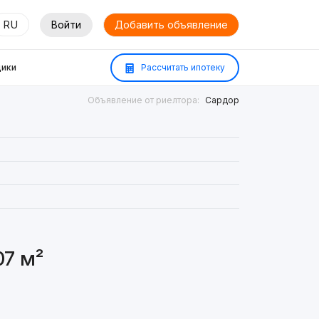
RU
Войти
Добавить объявление
ики
Рассчитать ипотеку
Объявление от риелтора:
Сардор
07 м²