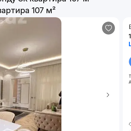
артира 107 м²
Т
д