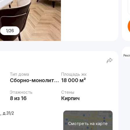
1/26
Рек
Тип дома
Площадь жк
Сборно-монолитный
18 000 м²
Этажность
Стены
8 из 16
Кирпич
 д.31/2
Смотреть на карте