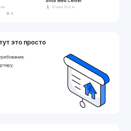
Shox Med Center
Ашхаба
 км
10 мин 600 м
8 мин
тут это просто
требования;
ртиру;