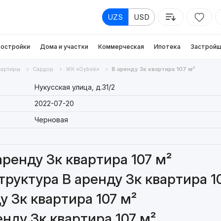
UZS
USD
остройки
Дома и участки
Коммерческая
Ипотека
Застройщ
вартиры
Сардор
ЖК «Oybek»
В аренду 3к квартира 107 м²
Нукусская улица, д.31/2
2022-07-20
Черновая
ренду 3к квартира 107 м²
руктура В аренду 3к квартира 1
 3к квартира 107 м²
нду 3к квартира 107 м²