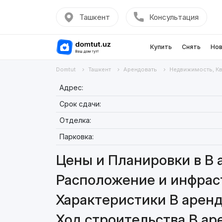
Ташкент
Консультация
Купить
Снять
Нов
Domtut
Ташкент
Арендовать
Недвижимость, К
Адрес:
Срок сдачи:
Отделка:
Парковка:
Цены и Планировки в В а
Расположение и инфраст
Характеристики В аренду
Ход строительства В аре