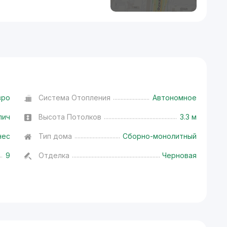
вро
Система Отопления
Автономное
пич
Высота Потолков
3.3 м
нес
Тип дома
Сборно-монолитный
9
Отделка
Черновая