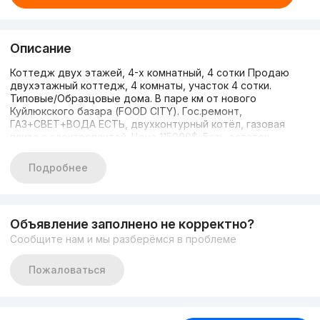
Описание
Коттедж двух этажей, 4-х комнатный, 4 сотки Продаю
двухэтажный коттедж, 4 комнаты, участок 4 сотки.
Типовые/Образцовые дома. В паре км от нового
Куйлюкского базара (FOOD CITY). Гос.ремонт,
ГАЗ+СВЕТ+ВОДА ЕСТЬ, двухконтурный котёл, газовая
плита с электроплитой. Цена 115000$. Есть остаток
кредита. Хотелось жить там самому, тихое спокойное
расположение дома, добрые соседи, Но нужны деньги...
Подробнее
+99897 440 88 72
Объявление заполнено не корректно?
Сообщите нам и мы разберёмся в проблеме
Пожаловаться