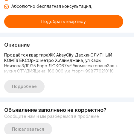
Абсолютно бесплатная консультация;
Подобрать квартиру
Описание
Продаётся квартираЖК AkayCity ДарханЭЛИТНЫЙ
КОМПЛЕКСОр-р: метро Х.Алимджана, ул.Кары
Ниязова3/10/25 Евро ЛЮКС67м² УкомплектованаЗал +
кухня СТУДИЯЦена: 160.000 у.е./торг+998770210110
Подробнее
Объявление заполнено не корректно?
Сообщите нам и мы разберёмся в проблеме
Пожаловаться