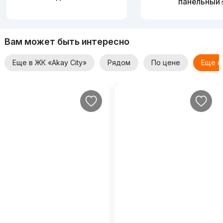
панельный
Вам может быть интересно
Еще в ЖК «Akay City»
Рядом
По цене
Еще о