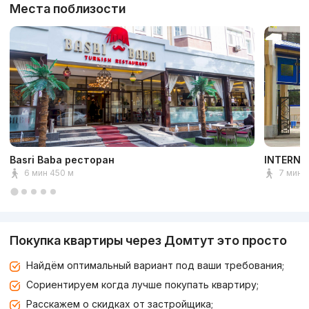
Места поблизости
Basri Baba ресторан
INTERNA
6 мин 450 м
7 мин 
Покупка квартиры через Домтут это просто
Найдём оптимальный вариант под ваши требования;
Сориентируем когда лучше покупать квартиру;
Расскажем о скидках от застройщика;