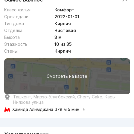
Класс жилья
Комфорт
Срок сдачи
2022-01-01
Тип дома
Кирпич
Отделка
Чистовая
Высота
3 м
Этажность
10 из 35
Стены
Кирпич
Смотреть на карте
Ташкент, Мирзо-Улугбекский, Cherry Cake, Кары
Ниязова улица
Хамида Алимджана
378 м 5 мин
Реклама