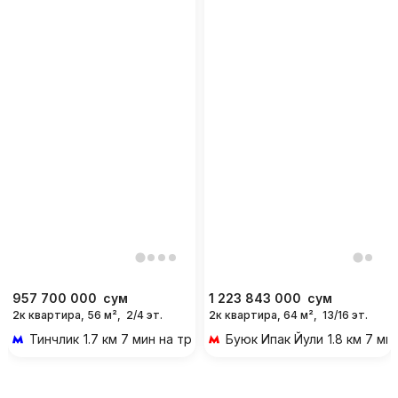
957 700 000
сум
1 223 843 000
сум
2к квартира, 56 м²,
2/4 эт.
2к квартира, 64 м²,
13/16 эт.
Тинчлик
1.7 км 7 мин на транспорте
Буюк Ипак Йули
1.8 км 7 м