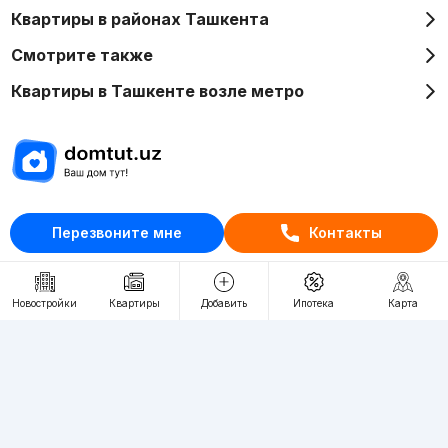
Квартиры в районах Ташкента
Смотрите также
Квартиры в Ташкенте возле метро
Отдел рекламы
Перезвоните мне
Контакты
+998 (78) 113-20-86
+998 (93) 390-30-10
Пн-Пт. С 9:30 до 18:00
Новостройки
Квартиры
Добавить
Ипотека
Карта
RU
UZ
Контакты
О проекте