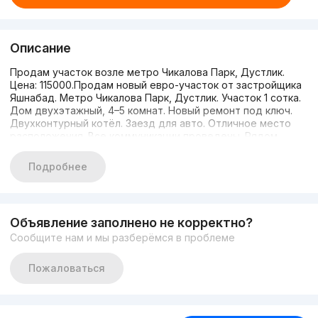
Описание
Продам участок возле метро Чикалова Парк, Дустлик.
Цена: 115000.Продам новый евро-участок от застройщика
Яшнабад. Метро Чикалова Парк, Дустлик. Участок 1 сотка.
Дом двухэтажный, 4–5 комнат. Новый ремонт под ключ.
Двухконтурный котёл. Заезд для авто. Отличное место
расположения. Все коммуникации проведены. Рядом
школа 155, мечеть Ахмад Ясавий, садик. Метро 2 базара
рядом. Цена: от 99000 до 115000. Телефон: 977536818.
Подробнее
Объявление заполнено не корректно?
Сообщите нам и мы разберёмся в проблеме
Пожаловаться