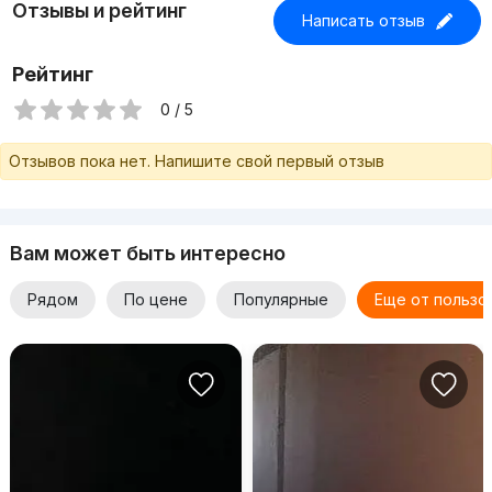
Отзывы и рейтинг
подробностей и записи на просмотр: 95 111-50-50 Хадича
Написать отзыв
Рейтинг
0 / 5
Отзывов пока нет. Напишите свой первый отзыв
Вам может быть интересно
Рядом
По цене
Популярные
Еще от пользо