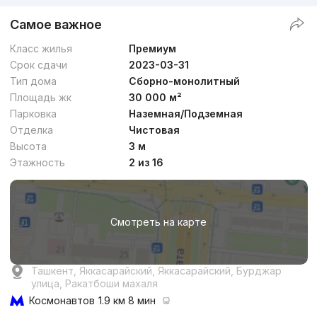
Самое важное
Класс жилья
Премиум
Срок сдачи
2023-03-31
Тип дома
Сборно-монолитный
Площадь жк
30 000 м²
Парковка
Наземная/Подземная
Отделка
Чистовая
Высота
3 м
Этажность
2 из 16
Смотреть на карте
Ташкент, Яккасарайский, Яккасарайский, Бурджар
улица, Ракатбоши махаля
Космонавтов
1.9 км 8 мин