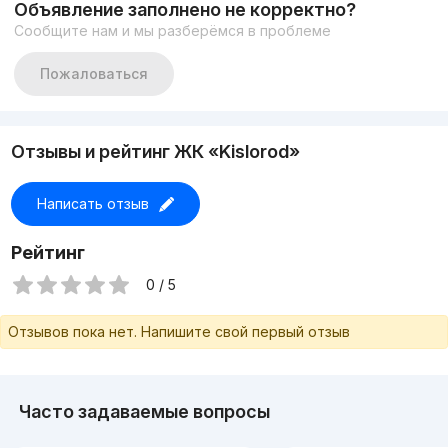
Объявление заполнено не корректно?
Вся техника Frankе
Сообщите нам и мы разберёмся в проблеме
Система умный дом
Цена снижена 430.000$
Присоединяйтесь к каналу недвижимости
Пожаловаться
https://t.me/davron8888
Позвонить мне +998903506888
+998993550555
https://t.me/davron8888
Отзывы и рейтинг ЖК «Kislorod»
Риелтор Даврон
Написать отзыв
Рейтинг
0 / 5
Отзывов пока нет. Напишите свой первый отзыв
Часто задаваемые вопросы