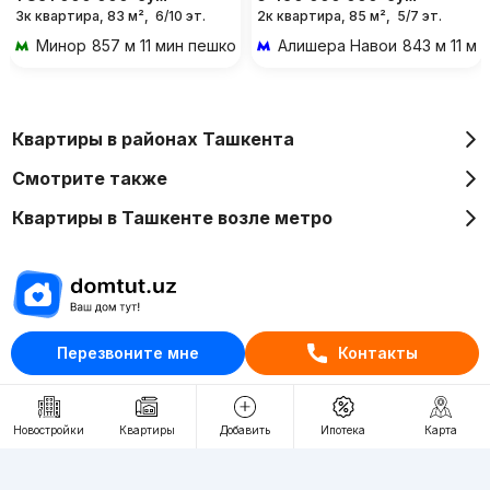
3к квартира, 83 м²,
6/10 эт.
2к квартира, 85 м²,
5/7 эт.
Минор
857 м 11 мин пешком
Алишера Навои
843 м 11 м
Квартиры в районах Ташкента
Смотрите также
Квартиры в Ташкенте возле метро
Отдел рекламы
Перезвоните мне
Контакты
+998 (78) 113-20-86
+998 (93) 390-30-10
Новостройки
Квартиры
Добавить
Ипотека
Карта
Пн-Пт. С 9:30 до 18:00