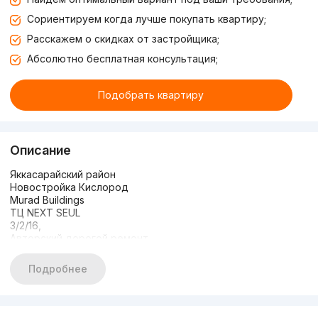
Сориентируем когда лучше покупать квартиру;
Расскажем о скидках от застройщика;
Абсолютно бесплатная консультация;
Подобрать квартиру
Описание
Яккасарайский район
Новостройка Кислород
Murad Buildings
ТЦ NEXT SEUL
3/2/16,
Авторский дорогой ремонт
в стиле Минимализма
Общая площадь 114 м2
Подробнее
Количество комнат 3
Сквозная с большой террасой 25м2 и балконом
Этаж 2
Этажность 16