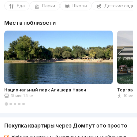
Еда
Парки
Школы
Детские сады
Места поблизости
Национальный парк Алишера Навои
Торгово
15 мин 1.5 км
10 мин 
Покупка квартиры через Домтут это просто
Найдём оптимальный вариант под ваши требования;