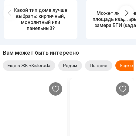
Какой тип дома лучше
Может ли измен
выбрать: кирпичный,
площадь квартир
монолитный или
замера БТИ (када
панельный?
Вам может быть интересно
Еще в ЖК «Kislorod»
Рядом
По цене
Еще от