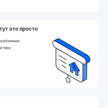
тут это просто
требования;
ртиру;