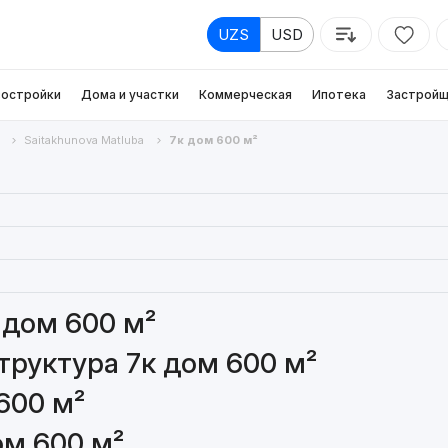
UZS
USD
остройки
Дома и участки
Коммерческая
Ипотека
Застройщ
Saitakhunova Matluba
7к дом 600 м²
 дом 600 м²
руктура 7к дом 600 м²
600 м²
ом 600 м²