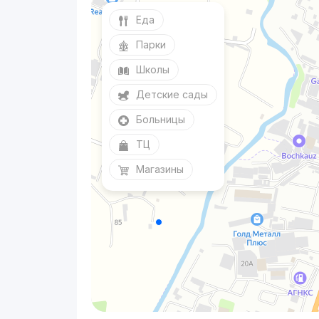
Еда
Парки
Школы
Детские сады
Больницы
ТЦ
Магазины