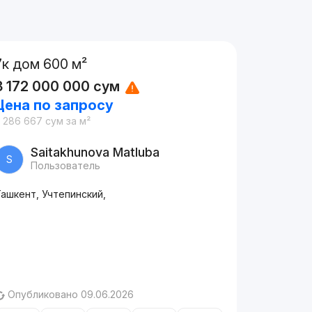
7к дом 600 м²
3 172 000 000
сум
Цена по запросу
 286 667
сум
за м²
Saitakhunova Matluba
S
Пользователь
ашкент, Учтепинский,
Опубликовано 09.06.2026