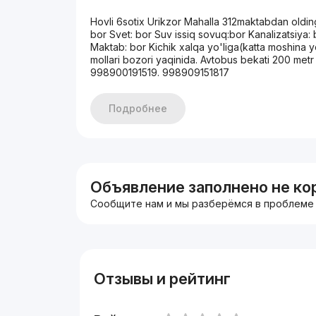
Hovli 6sotix Urikzor Mahalla 312maktabdan olding
bor Svet: bor Suv issiq sovuq:bor Kanalizatsiya:
Maktab: bor Kichik xalqa yo'liga(katta moshina y
mollari bozori yaqinida. Avtobus bekati 200 metr
998900191519. 998909151817
Подробнее
Объявление заполнено не ко
Сообщите нам и мы разберёмся в проблеме
Отзывы и рейтинг