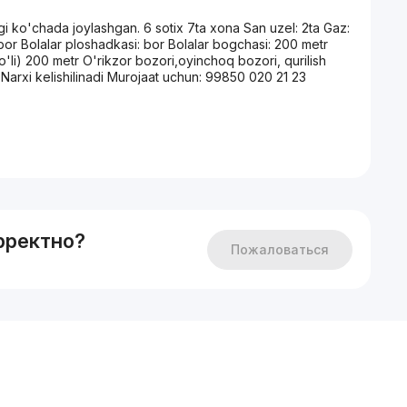
i ko'chada joylashgan. 6 sotix 7ta xona San uzel: 2ta Gaz:
 bor Bolalar ploshadkasi: bor Bolalar bogchasi: 200 metr
o'li) 200 metr O'rikzor bozori,oyinchoq bozori, qurilish
 Narxi kelishilinadi Murojaat uchun: 99850 020 21 23
рректно?
Пожаловаться