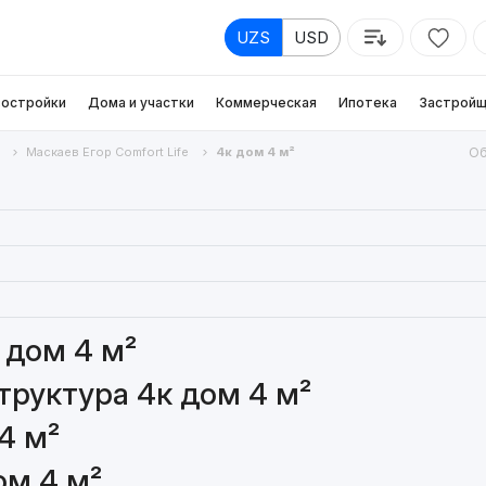
UZS
USD
остройки
Дома и участки
Коммерческая
Ипотека
Застройщ
Маскаев Егор Comfort Life
4к дом 4 м²
Об
 дом 4 м²
руктура 4к дом 4 м²
4 м²
ом 4 м²