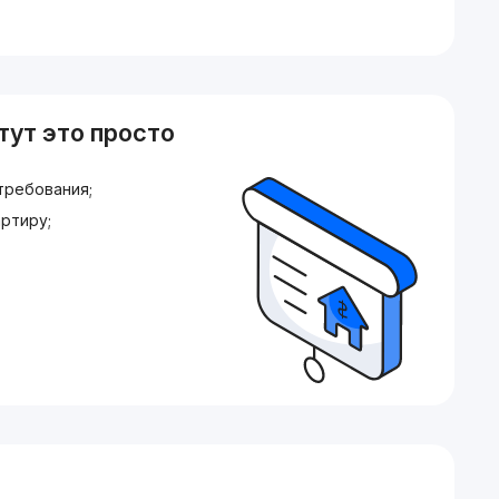
тут это просто
требования;
ртиру;