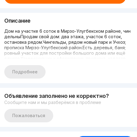
Описание
Дом на участке 6 соток в Мирзо-Улугбекском районе, чин
дельныПродам свой дом: два этажа, участок 6 соток,
остановка рядом.Чингельды, рядом новый парк и Учхоз;
прописка Мирзо-Улугбекский район.Есть деревья, баня;
ровный участок для постройки большого дома или ещё
одного.Коммуникации и оформление: прописка, кадастр,
газ, свет, городская вода, отопление, интернет,
городской телефон; санузел в доме; вывоз мусора — два
Подробнее
раза в неделю.Соседи живут круглый год.Цена 143 тыс.,
торг на месте.Тел.: 999194085
Объявление заполнено не корректно?
Сообщите нам и мы разберёмся в проблеме
Пожаловаться