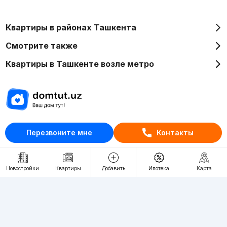
Квартиры в районах Ташкента
Смотрите также
Квартиры в Ташкенте возле метро
Отдел рекламы
Перезвоните мне
Контакты
+998 (78) 113-20-86
+998 (93) 390-30-10
Пн-Пт. С 9:30 до 18:00
Новостройки
Квартиры
Добавить
Ипотека
Карта
RU
UZ
Контакты