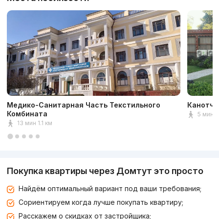
Медико-Санитарная Часть Текстильного
Канотчи
Комбината
5 мин 
13 мин 1.1 км
Покупка квартиры через Домтут это просто
Найдём оптимальный вариант под ваши требования;
Сориентируем когда лучше покупать квартиру;
Расскажем о скидках от застройщика;