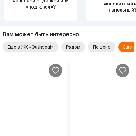
черновой отделкой или
монолитный 
«под ключ»?
панельный
Вам может быть интересно
Еще в ЖК «Qushbegi»
Рядом
По цене
Еще о