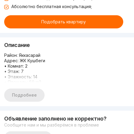
Абсолютно бесплатная консультация;
Подобрать квартиру
Описание
Район: Яккасарай
Адрес: ЖК Кушбеги
• Комнат: 2
• Этаж: 7
• Этажность: 14
• Площадь: 50 m2
• Ремонт: Евроремонт
Имеются альтернативные варианты по всему городу.
Подробнее
Если не отвечаю на звонок, пишите в телеграмм
Моб: +998 99 035 03 33
С уважением, Зиёда
Ваш Эксперт По Недвижимости
Объявление заполнено не корректно?
Сообщите нам и мы разберёмся в проблеме