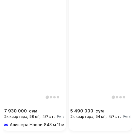
7 930 000
сум
5 490 000
сум
2к квартира, 58 м²,
4/7 эт.
2к квартира, 54 м²,
4/7 эт.
For days
For da
Алишера Навои
843 м 11 мин пешком