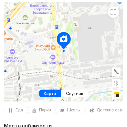
Карта
Спутник
Еда
Парки
Школы
Детские сады
Места поблизости