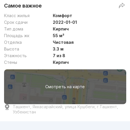
Самое важное
Класс жилья
Комфорт
Срок сдачи
2022-01-01
Тип дома
Кирпич
Площадь жк
55 м²
Отделка
Чистовая
Высота
3.3 м
Этажность
7 из 8
Стены
Кирпич
Смотреть на карте
Ташкент, Яккасарайский, улица Кушбеги, г.Ташкент,
Узбекистан
Реклама