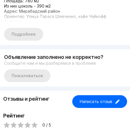
Площадь: 780 м2
Из них цоколь - 390 м2
Адрес: Мирабадский район
Ориентир: Улица Тараса Шевченко, кафе Чайкофф
2 уровня
Комнат: 13 + ресепшен
Санузел: 4
Подробнее
Кухня
Состояние: качественный ремонт, без мебели
Цена: 25 у.е. за 1 м² (с учетом НДС)
Комиссия агентства 50% от суммы аренды от 1 месяца.
Объявление заполнено не корректно?
+998938013202
Сообщите нам и мы разберёмся в проблеме
Лобар
Пожаловаться
Отзывы и рейтинг
Написать отзыв
Рейтинг
0 / 5