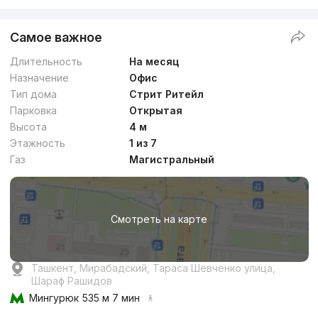
Самое важное
Длительность
На месяц
Назначение
Офис
Тип дома
Стрит Ритейл
Парковка
Открытая
Высота
4 м
Этажность
1 из 7
Газ
Магистральный
Смотреть на карте
Ташкент, Мирабадский, Тараса Шевченко улица,
Шараф Рашидов
Мингурюк
535 м 7 мин