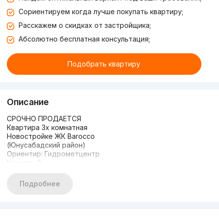
Сориентируем когда лучше покупать квартиру;
Расскажем о скидках от застройщика;
Абсолютно бесплатная консультация;
Подобрать квартиру
Описание
СРОЧНО ПРОДАЕТСЯ
Квартира 3х комнатная
Новостройке ЖК Barocco
(Юнусабадский район)
Ориентир: Гидрометцентр
Комнат : 3
Этаж : 2
Этажность : 7
Подробнее
Общая площадь : 61.20 м2
Состояние: white box
Цена 98.000 у.е
+998983383336