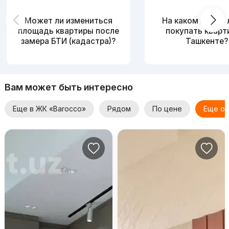
Может ли измениться
На каком этаже
площадь квартиры после
покупать кварт
замера БТИ (кадастра)?
Ташкенте?
Вам может быть интересно
Еще в ЖК «Barocco»
Рядом
По цене
Еще от