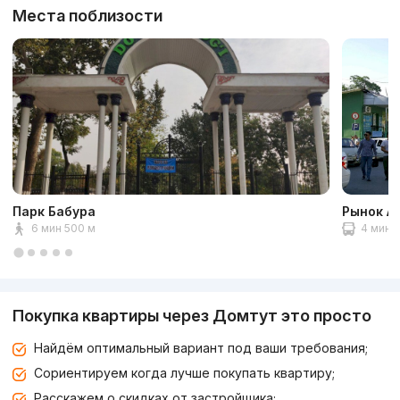
Места поблизости
Парк Бабура
Рынок А
6 мин 500 м
4 мин 1
Покупка квартиры через Домтут это просто
Найдём оптимальный вариант под ваши требования;
Сориентируем когда лучше покупать квартиру;
Расскажем о скидках от застройщика;