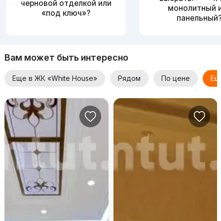
черновой отделкой или
монолитный 
«под ключ»?
панельный
Вам может быть интересно
Еще в ЖК «White House»
Рядом
По цене
Ещ