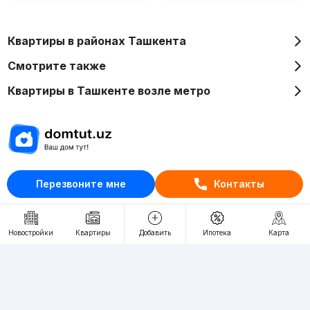
Квартиры в районах Ташкента
Смотрите также
Квартиры в Ташкенте возле метро
Отдел рекламы
Перезвоните мне
Контакты
+998 (78) 113-20-86
+998 (93) 390-30-10
Новостройки
Квартиры
Добавить
Ипотека
Карта
Пн-Пт. С 9:30 до 18:00
RU
UZ
Контакты