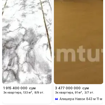
1 915 400 000
сум
3 477 000 000
сум
3к квартира, 133 м²,
8/9 эт.
3к квартира, 91 м²,
3/7 эт.
Алишера Навои
843 м 11 м