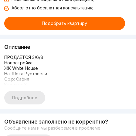
Абсолютно бесплатная консультация;
Подобрать квартиру
Описание
ПРОДАЕТСЯ 3/6/8
Новостройка
ЖК White House
На: Шота Руставели
Ор.р: Сафия
Комната: 3
Этаж: 6
Этажность: 8
Подробнее
Площадь: 74кв.м
Состояние: евро ремонт
С Мебелью и ТЕХНИКОЙ
Закрытый охраняемый двор
Объявление заполнено не корректно?
Цена:
Сообщите нам и мы разберёмся в проблеме