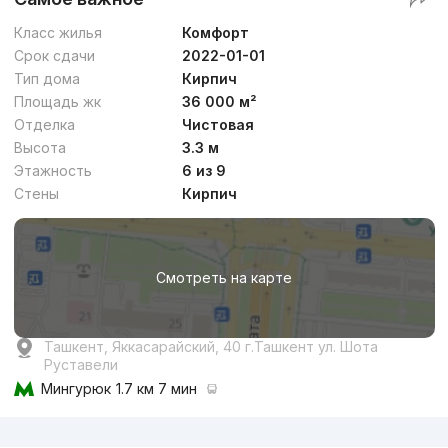
Класс жилья
Комфорт
Срок сдачи
2022-01-01
Тип дома
Кирпич
Площадь жк
36 000 м²
Отделка
Чистовая
Высота
3.3 м
Этажность
6 из 9
Стены
Кирпич
Смотреть на карте
Ташкент, Яккасарайский, 40 г.Ташкент ул. Шота
Руставели
Мингурюк
1.7 км 7 мин
Реклама