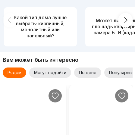
Какой тип дома лучше
Может ли измен
выбрать: кирпичный,
площадь квартир
монолитный или
замера БТИ (када
панельный?
Вам может быть интересно
Рядом
Могут подойти
По цене
Популярные