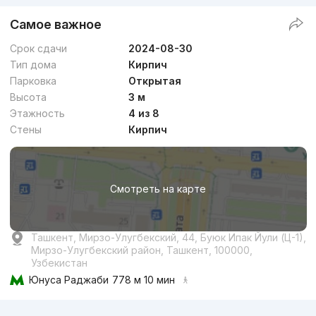
Самое важное
Срок сдачи
2024-08-30
Тип дома
Кирпич
Парковка
Открытая
Высота
3 м
Этажность
4 из 8
Стены
Кирпич
Смотреть на карте
Ташкент, Мирзо-Улугбекский, 44, Буюк Ипак Йули (Ц-1),
Мирзо-Улугбекский район, Ташкент, 100000,
Узбекистан
Юнуса Раджаби
778 м 10 мин
Реклама