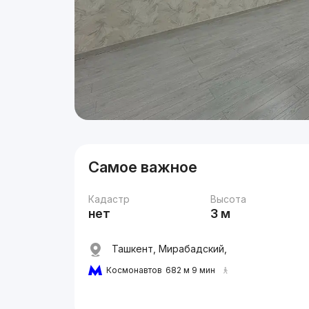
Самое важное
Кадастр
Высота
нет
3 м
Ташкент, Мирабадский,
Космонавтов
682 м 9 мин