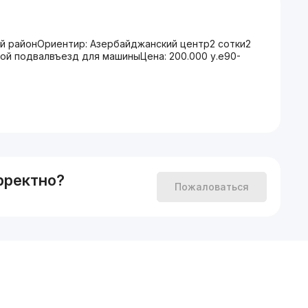
й районОриентир: Азербайджанский центр2 сотки2
ой подвалвъезд для машиныЦена: 200.000 у.е90-
рректно?
Пожаловаться