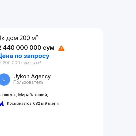
4к дом 200 м²
2 440 000 000
сум
Цена по запросу
2 200 000
сум
за м²
Uykon Agency
U
Пользователь
Ташкент, Мирабадский,
Космонавтов
682 м 9 мин