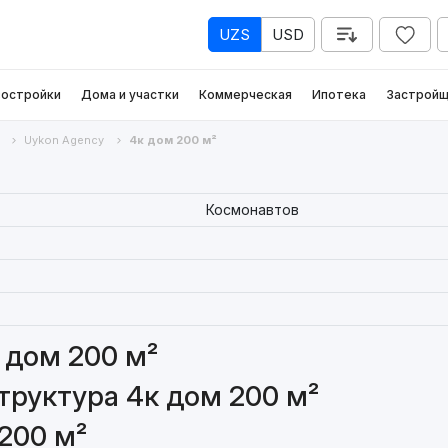
UZS
USD
остройки
Дома и участки
Коммерческая
Ипотека
Застройщ
Uykon Agency
4к дом 200 м²
Космонавтов
 дом 200 м²
руктура 4к дом 200 м²
200 м²