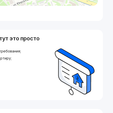
тут это просто
требования;
ртиру;