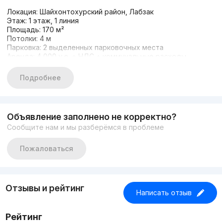
Локация: Шайхонтохурский район, Лабзак
Этаж: 1 этаж, 1 линия
Площадь: 170 м²
Потолки: 4 м
Парковка: 2 выделенных парковочных места
Аренда: 4 000 у.е. + НДС + коммунальные расходы
Идеально подходит под шоурум, офис, клинику, салон или
сервисный бизнес с высоким трафиком.
Подробнее
Комиссия агентства составляет 50% от аренды 1 месяца.
+998938013202
+998909865199
Лобар
Объявление заполнено не корректно?
Сообщите нам и мы разберёмся в проблеме
Пожаловаться
Отзывы и рейтинг
Написать отзыв
Рейтинг