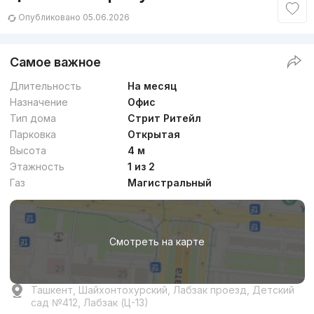
Опубликовано 05.06.2026
Самое важное
Длительность
На месяц
Назначение
Офис
Тип дома
Стрит Ритейл
Парковка
Открытая
Высота
4 м
Этажность
1 из 2
Газ
Магистральный
Смотреть на карте
Ташкент, Шайхонтохурский, Лабзак проезд, Детский
сад №412, Лабзак (Ц-13)