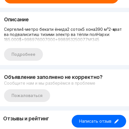
Описание
Сергели4-метро бекати ёнида2 соток5 хона390 м²2-қават
ва подвалиситиш тизими электр ва тёпли полНархи:
185.000$+998976007000+998953250077№345
Подробнее
Объявление заполнено не корректно?
Сообщите нам и мы разберёмся в проблеме
Пожаловаться
Отзывы и рейтинг
Написать отзыв