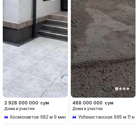
2 928 000 000
сум
488 000 000
сум
Дома и участки
Дома и участки
Космонавтов
682 м 9 мин пешком
Узбекистанская
895 м 11 м