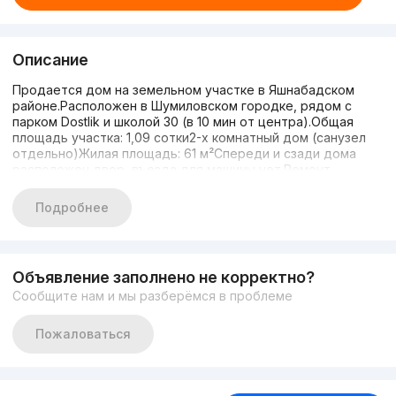
Описание
Продается дом на земельном участке в Яшнабадском
районе.Расположен в Шумиловском городке, рядом с
парком Dostlik и школой 30 (в 10 мин от центра).Общая
площадь участка: 1,09 сотки2-х комнатный дом (санузел
отдельно)Жилая площадь: 61 м²Спереди и сзади дома
расположен двор, въезда для машины нет.Ремонт
средний, мебель частично остаётся.Для подробной
информации звоните или
Подробнее
пишите:+998901371527+998946523253
Объявление заполнено не корректно?
Сообщите нам и мы разберёмся в проблеме
Пожаловаться