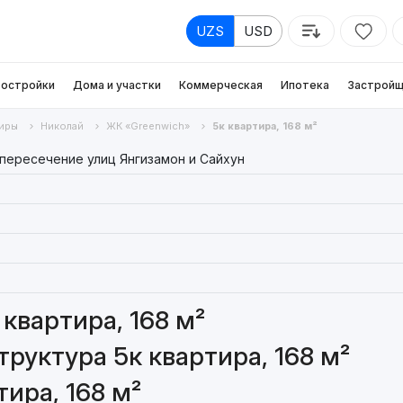
UZS
USD
остройки
Дома и участки
Коммерческая
Ипотека
Застройщ
иры
Николай
ЖК «Greenwich»
5к квартира, 168 м²
пересечение улиц Янгизамон и Сайхун
квартира, 168 м²
руктура 5к квартира, 168 м²
ира, 168 м²