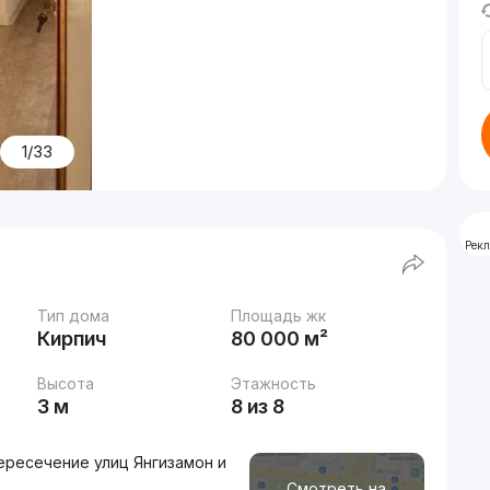
1/33
Рек
Тип дома
Площадь жк
Кирпич
80 000 м²
Высота
Этажность
3 м
8 из 8
ересечение улиц Янгизамон и
Смотреть на