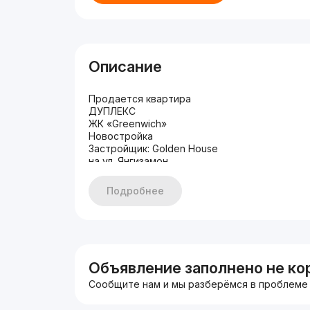
Описание
Продается квартира
ДУПЛЕКС
ЖК «Greenwich»
Новостройка
Застройщик: Golden House
на ул. Янгизамон
Ор-р: ТЦ Алфраганус/ ЗАГС
Район: Мирабадский
Подробнее
Комнат: 5
Этаж: 8-9
Этажность: 9
Площадь: 168м2
Состояние: С ремонтом
Четыре (4) санузла
Объявление заполнено не ко
Цена: 235.000 у.е/ торг
Сообщите нам и мы разберёмся в проблеме
+998909859959 Николай