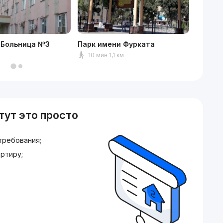
 Больница №3
Парк имени Фурката
Дустли
10 мин 1,1 км
7 мин
тут это просто
требования;
ртиру;