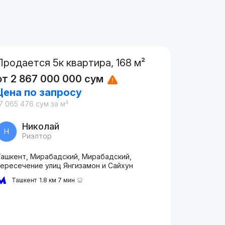
Продается 5к квартира, 168 м²
от
2 867 000 000
сум
Цена по запросу
7 065 476
сум
за м²
Николай
Н
Риэлтор
Ташкент, Мирабадский, Мирабадский,
пересечение улиц Янгизамон и Сайхун
Ташкент
1.8 км 7 мин