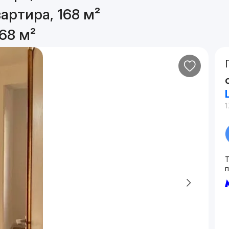
артира, 168 м²
68 м²
1