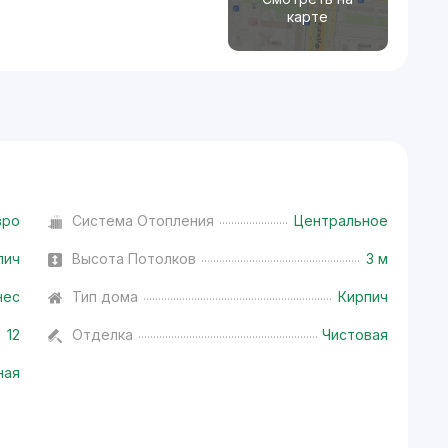
карте
вро
Система Отопления
Центральное
пич
Высота Потолков
3 м
нес
Тип дома
Кирпич
12
Отделка
Чистовая
ная