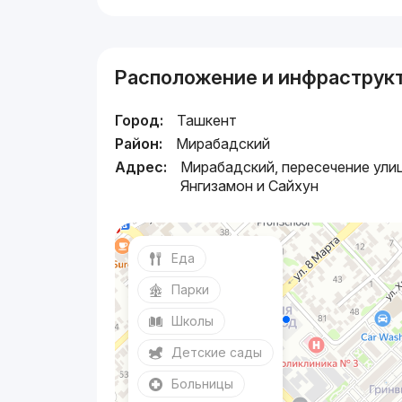
Расположение и инфраструк
Город:
Ташкент
Район:
Мирабадский
Адрес:
Мирабадский, пересечение ули
Янгизамон и Сайхун
Еда
Парки
Школы
Детские сады
Больницы