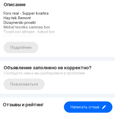
Описание
Foro real - Supper kvartira
Hay-tek Remont
Dizaynerski proekt
Mebel texnika xammasi bor
Tyopli pol qilingan , katyol bor
Kirib yashashga tayyor
Gishtli, sfatli dom
Parkovka bor
Подробнее
Kadastir bor
Parkentski Karzinka yonida - Supper lacatsiya
Yonida : Karzinka, bozor makro, magazin, apteka xammasi bor
Объявление заполнено не корректно?
Сообщите нам и мы разберёмся в проблеме
Пожаловаться
Отзывы и рейтинг
Написать отзыв