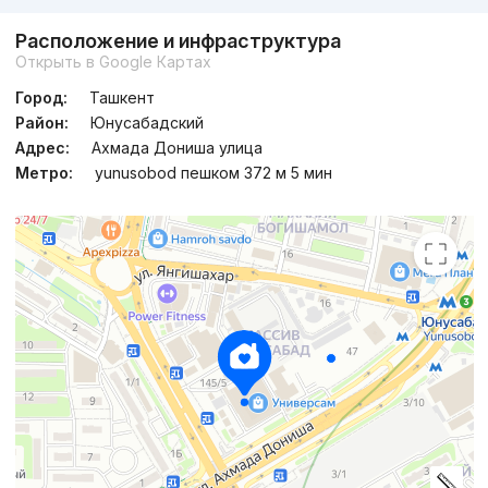
Расположение и инфраструктура
Сдан 2023
,
Millennium House
Открыть в Google Картах
ЖК «Mingchinor»
Город:
Ташкент
+998 (71) 203...
Район:
Юнусабадский
Адрес:
Ахмада Дониша улица
Метро:
yunusobod пешком 372 м 5 мин