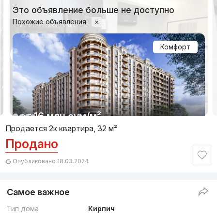
Это объявление больше не доступно
Похожие объявления
×
Комфорт
1/11
от
16 млн
сум
/м²
Продается 2к квартира, 32 м²
Продано
Сдача 4кв 2026
,
Euro House
ЖК «New Chinobod»
Опубликовано 18.03.2024
+998 (99) 599...
Самое важное
Премиум
Тип дома
Кирпич