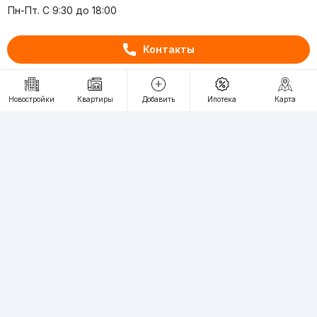
Пн-Пт. С 9:30 до 18:00
RU
UZ
Контакты
Контакты
Новостройки
Квартиры
Добавить
Ипотека
Карта
О проекте
Проект компании Webnow ©
Условия использования
Политика конфиденциальности
Публичная оферта
Учредитель:
"WEBNOW" MChJ
Адрес:
Toshkent shahri, A.Qahhor ko'chasi, 47-uy
Регистрация электронного СМИ:
1649