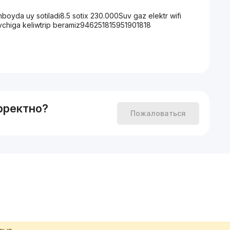
yda uy sotiladi8.5 sotix 230.000Suv gaz elektr wifi
vchiga keliwtrip beramiz946251815951901818
рректно?
Пожаловаться