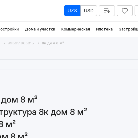
UZS
USD
остройки
Дома и участки
Коммерческая
Ипотека
Застройщ
998951905818
8к дом 8 м²
 дом 8 м²
руктура 8к дом 8 м²
8 м²
ом 8 м²