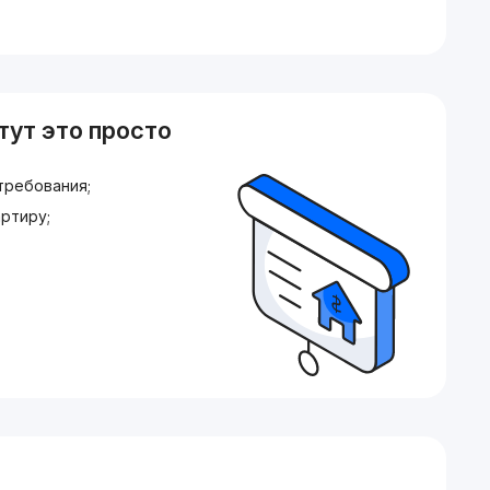
тут это просто
требования;
ртиру;