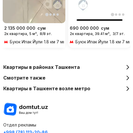
2 135 000 000
сум
690 000 000
сум
2к квартира, 5 м²,
8/8 эт.
2к квартира, 39.41 м²,
3/7 эт.
Буюк Ипак Йули
1.8 км 7 мин на транспорте
Буюк Ипак Йули
1.8 км 7 м
Квартиры в районах Ташкента
Смотрите также
Квартиры в Ташкенте возле метро
Отдел рекламы
+998 (78) 113-20-86