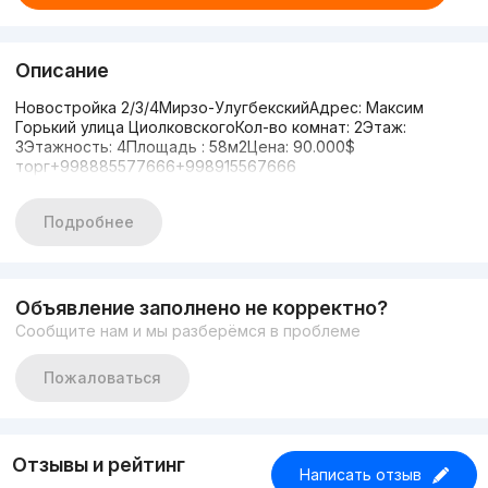
Описание
Новостройка 2/3/4Мирзо-УлугбекскийАдрес: Максим
Горький улица ЦиолковскогоКол-во комнат: 2Этаж:
3Этажность: 4Площадь : 58м2Цена: 90.000$
торг+998885577666+998915567666
Подробнее
Объявление заполнено не корректно?
Сообщите нам и мы разберёмся в проблеме
Пожаловаться
Отзывы и рейтинг
Написать отзыв