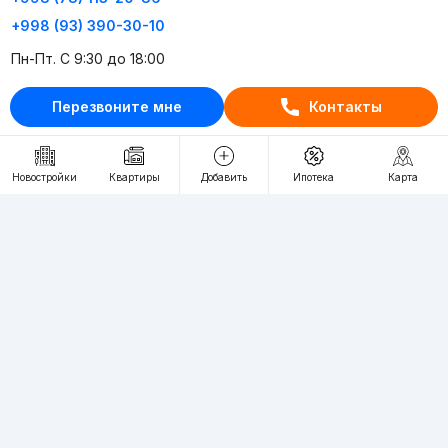
+998 (93) 390-30-10
Пн-Пт. С 9:30 до 18:00
Перезвоните мне
Контакты
RU
UZ
Контакты
Новостройки
Квартиры
Добавить
Ипотека
Карта
О проекте
Проект компании Webnow ©
Условия использования
Политика конфиденциальности
Публичная оферта
Учредитель:
"WEBNOW" MChJ
Адрес:
Toshkent shahri, A.Qahhor ko'chasi, 47-uy