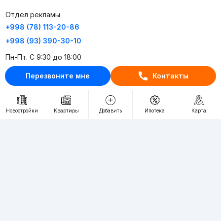
Отдел рекламы
+998 (78) 113-20-86
+998 (93) 390-30-10
Пн-Пт. С 9:30 до 18:00
Перезвоните мне
Контакты
RU
UZ
Контакты
Новостройки
Квартиры
Добавить
Ипотека
Карта
О проекте
Проект компании Webnow ©
Условия использования
Политика конфиденциальности
Публичная оферта