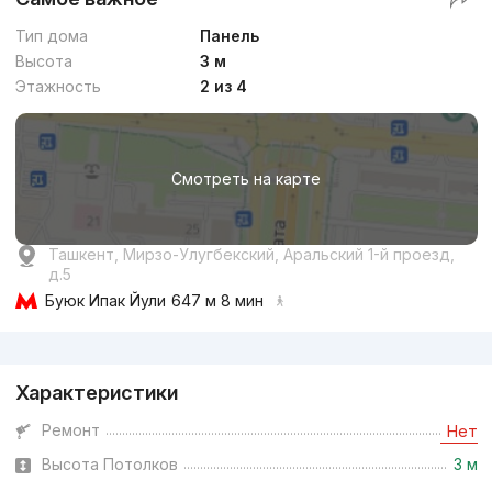
Тип дома
Панель
Высота
3 м
Этажность
2 из 4
Смотреть на карте
Ташкент, Мирзо-Улугбекский, Аральский 1-й проезд,
д.5
Буюк Ипак Йули
647 м 8 мин
Реклама
Характеристики
Ремонт
Нет
Высота Потолков
3 м