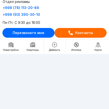
Отдел рекламы
+998 (78) 113-20-86
+998 (93) 390-30-10
Пн-Пт. С 9:30 до 18:00
Перезвоните мне
Контакты
RU
UZ
Контакты
Новостройки
Квартиры
Добавить
Ипотека
Карта
О проекте
Проект компании Webnow ©
Условия использования
Политика конфиденциальности
Публичная оферта
Учредитель:
"WEBNOW" MChJ