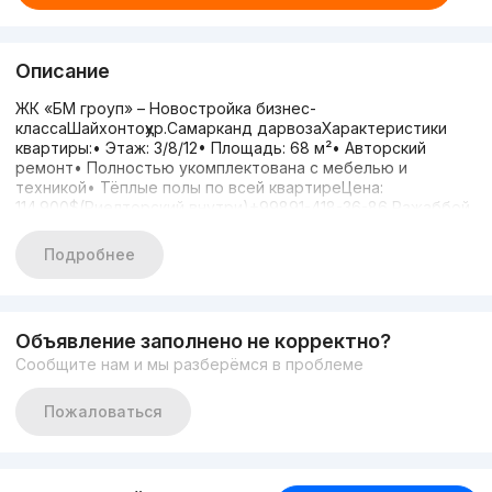
Описание
ЖК «БМ гроуп» – Новостройка бизнес-
классаШайхонтоҳур.Самарканд дарвозаХарактеристики
квартиры:• Этаж: 3/8/12• Площадь: 68 м²• Авторский
ремонт• Полностью укомплектована с мебелью и
техникой• Тёплые полы по всей квартиреЦена:
114.900$(Риелторский внутри)+99891-418-36-86 Ражаббой
Подробнее
Объявление заполнено не корректно?
Сообщите нам и мы разберёмся в проблеме
Пожаловаться