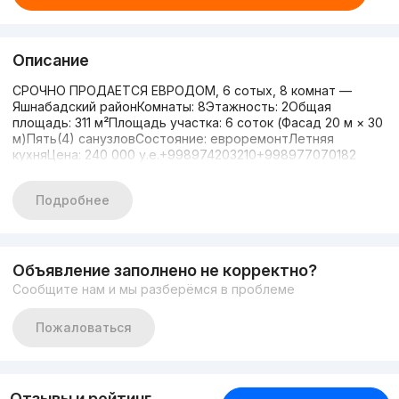
Описание
СРОЧНО ПРОДАЕТСЯ ЕВРОДОМ, 6 сотых, 8 комнат —
Яшнабадский районКомнаты: 8Этажность: 2Общая
площадь: 311 м²Площадь участка: 6 соток (Фасад 20 м × 30
м)Пять(4) санузловСостояние: евроремонтЛетняя
кухняЦена: 240 000 у.е.+998974203210+998977070182
Подробнее
Объявление заполнено не корректно?
Сообщите нам и мы разберёмся в проблеме
Пожаловаться
Отзывы и рейтинг