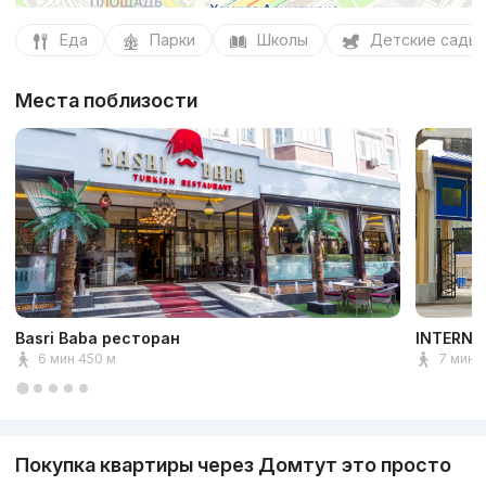
Еда
Парки
Школы
Детские сады
Места поблизости
Basri Baba ресторан
INTERNA
6 мин 450 м
7 мин 
Покупка квартиры через Домтут это просто