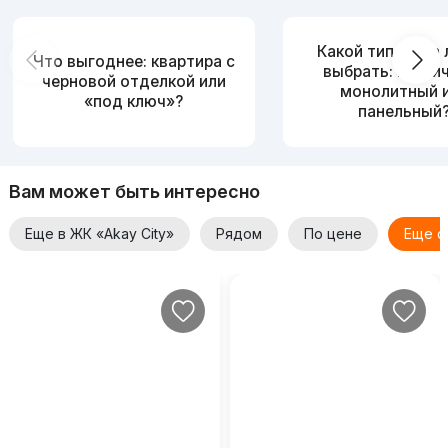
Какой тип дома
Что выгоднее: квартира с
выбрать: кирпи
черновой отделкой или
монолитный 
«под ключ»?
панельный
Вам может быть интересно
Еще в ЖК «Akay City»
Рядом
По цене
Еще о