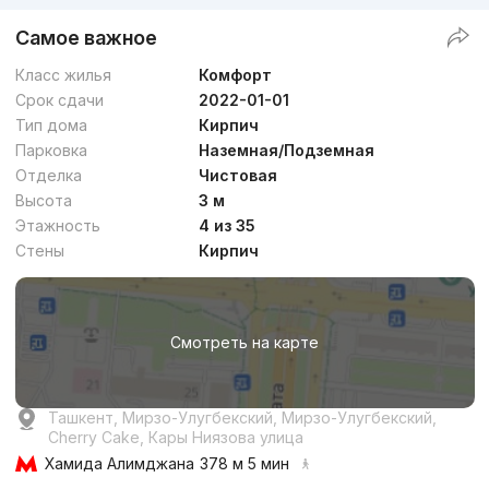
Самое важное
Класс жилья
Комфорт
Срок сдачи
2022-01-01
Тип дома
Кирпич
Парковка
Наземная/Подземная
Отделка
Чистовая
Высота
3 м
Этажность
4 из 35
Стены
Кирпич
Смотреть на карте
Ташкент, Мирзо-Улугбекский, Мирзо-Улугбекский,
Cherry Cake, Кары Ниязова улица
Хамида Алимджана
378 м 5 мин