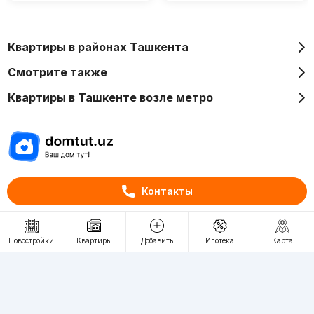
Квартиры в районах Ташкента
Смотрите также
Квартиры в Ташкенте возле метро
Отдел рекламы
Контакты
+998 (78) 113-20-86
+998 (93) 390-30-10
Новостройки
Квартиры
Добавить
Ипотека
Карта
Пн-Пт. С 9:30 до 18:00
RU
UZ