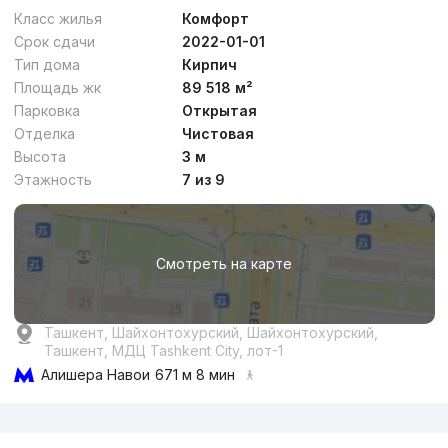
Класс жилья
Комфорт
Срок сдачи
2022-01-01
Тип дома
Кирпич
Площадь жк
89 518 м²
Парковка
Открытая
Отделка
Чистовая
от
17.4 млн
сум
/м²
Высота
3 м
Этажность
7 из 9
Сдан
,
Rieltor14
3к квартира, 70 м²
Смотреть на карте
+998 (50) 715...
Ташкент, Шайхонтохурский, Шайхонтохурский,
Ташкент, МДЦ Tashkent City, лот-1
Алишера Навои
671 м 8 мин
Реклама