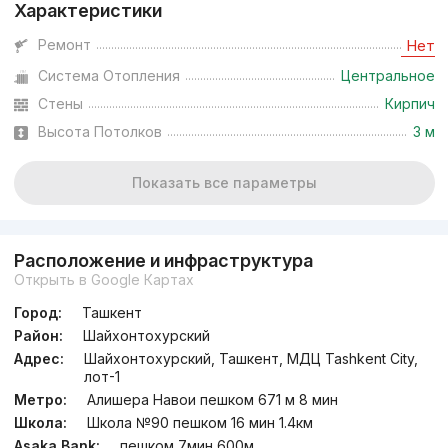
Характеристики
от
22 млн
сум
/м²
Ремонт
Нет
Система Отопления
Центральное
Сдан
,
Luiza
3к квартира, 72 м²
Стены
Кирпич
Высота Потолков
3 м
+998 (90) 990...
Показать все параметры
Расположение и инфраструктура
Открыть в Google Картах
Город:
Ташкент
Район:
Шайхонтохурский
Адрес:
Шайхонтохурский, Ташкент, МДЦ Tashkent City,
лот-1
Метро:
Алишера Навои пешком 671 м 8 мин
Школа:
Школа №90 пешком 16 мин 1.4км
Asaka Bank:
пешком 7мин 600м