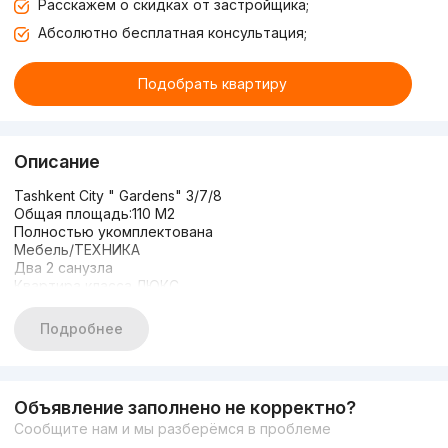
Расскажем о скидках от застройщика;
Абсолютно бесплатная консультация;
Подобрать квартиру
Описание
Tashkent City " Gardens" 3/7/8
Общая площадь:110 М2
Полностью укомплектована
Мебель/ТЕХНИКА
Два 2 санузла
Квартира класса ЛЮКС
Закрытый двор
Фонтан/ детская площадка
Подробнее
Цена: 355.000 у.е
Объявление заполнено не корректно?
Сообщите нам и мы разберёмся в проблеме