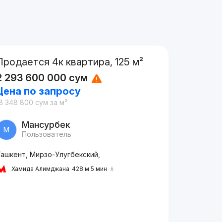
Продается 4к квартира, 125 м²
2 293 600 000
сум
Цена по запросу
8 348 800
сум
за м²
Мансурбек
М
Пользователь
Ташкент, Мирзо-Улугбекский,
Хамида Алимджана
428 м 5 мин