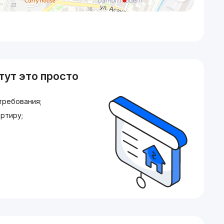
тут это просто
требования;
ртиру;