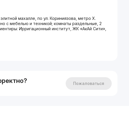
элитной махалле, по ул. Кориниязова, метро Х.
чно с мебелью и техникой; комнаты раздельные, 2
риентиры: Ирригационный институт, ЖК «АкАй Сити»,
рректно?
Пожаловаться