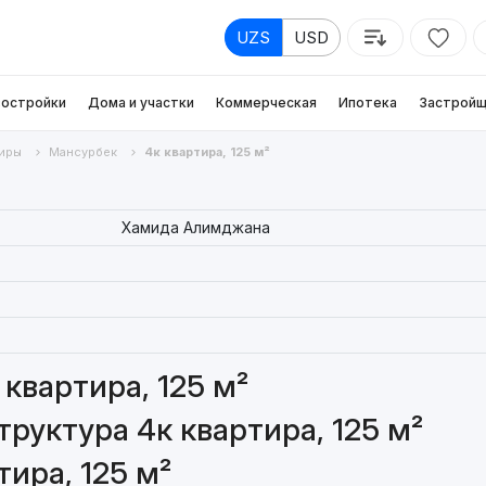
UZS
USD
остройки
Дома и участки
Коммерческая
Ипотека
Застройщ
иры
Мансурбек
4к квартира, 125 м²
Хамида Алимджана
квартира, 125 м²
руктура 4к квартира, 125 м²
ира, 125 м²