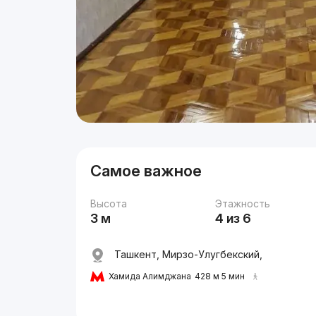
Самое важное
Высота
Этажность
3 м
4 из 6
Ташкент, Мирзо-Улугбекский,
Хамида Алимджана
428 м 5 мин