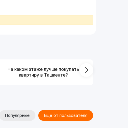
На каком этаже лучше покупать
Что выг
квартиру в Ташкенте?
от
Популярные
Еще от пользователя